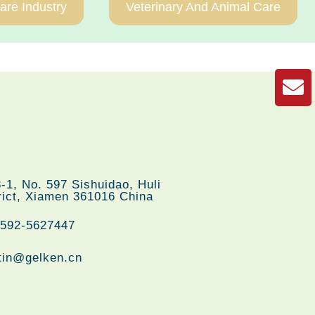
are Industry
Veterinary And Animal Care
们
-1, No. 597 Sishuidao, Huli
rict, Xiamen 361016 China
-592-5627447
tin@gelken.cn